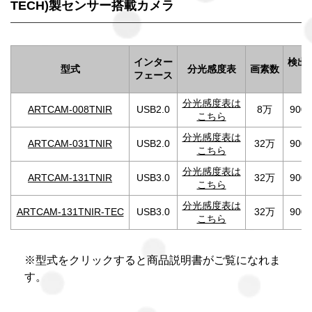
TECH)製センサー搭載カメラ
インター
検出
型式
分光感度表
画素数
フェース
(n
分光感度表は
ARTCAM-008TNIR
USB2.0
8万
900~
こちら
分光感度表は
ARTCAM-031TNIR
USB2.0
32万
900~
こちら
分光感度表は
ARTCAM-131TNIR
USB3.0
32万
900~
こちら
分光感度表は
ARTCAM-131TNIR-TEC
USB3.0
32万
900~
こちら
※型式をクリックすると商品説明書がご覧になれま
す。