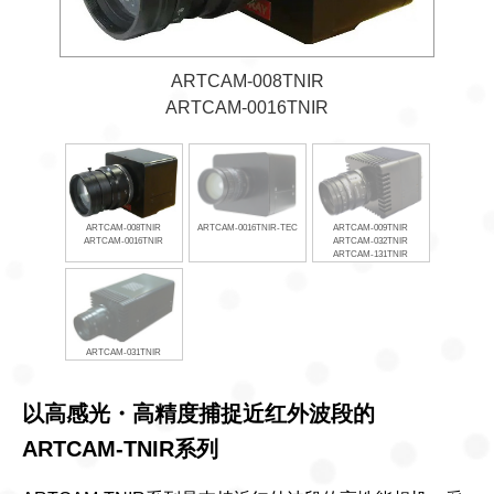
ARTCAM-008TNIR
ARTCAM-0016TNIR
ARTCAM-008TNIR
ARTCAM-0016TNIR-TEC
ARTCAM-009TNIR
ARTCAM-0016TNIR
ARTCAM-032TNIR
ARTCAM-131TNIR
ARTCAM-031TNIR
以高感光・高精度捕捉近红外波段的
ARTCAM-TNIR系列