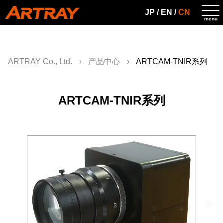
JP
/
EN
/
CN
ARTRAY Co., Ltd.
产品中心
ARTCAM-TNIR系列
ARTCAM-TNIR系列