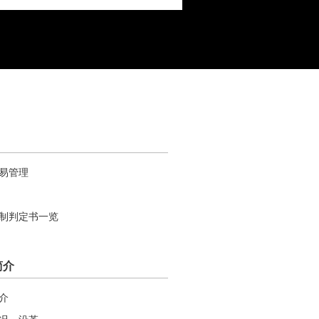
易管理
制判定书一览
简介
介
况・沿革