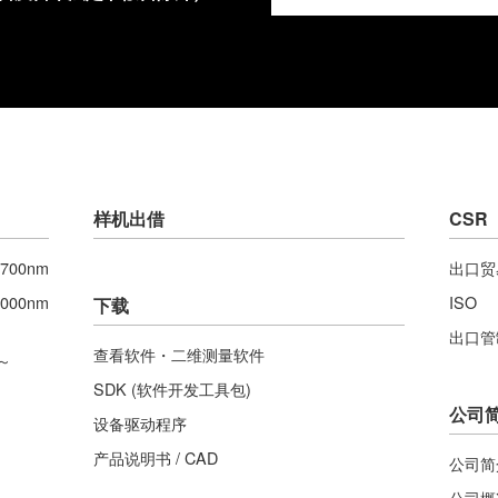
样机出借
CSR
700nm
出口贸
000nm
ISO
下载
出口管
查看软件・二维测量软件
～
SDK (软件开发工具包)
公司
设备驱动程序
产品说明书 / CAD
公司简
公司概