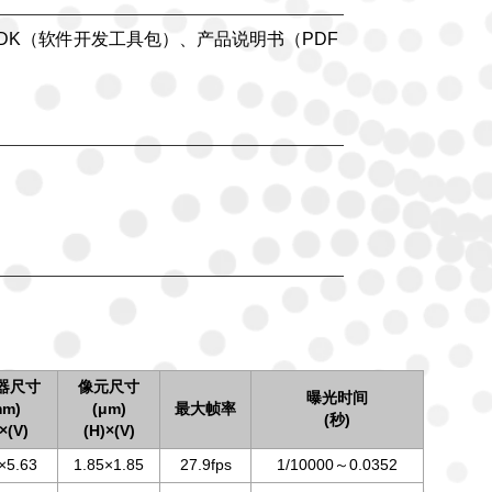
DK（软件开发工具包）、产品说明书（PDF
器尺寸
像元尺寸
曝光时间
mm)
(μm)
最大帧率
(秒)
×(V)
(H)×(V)
×5.63
1.85×1.85
27.9fps
1/10000～0.0352